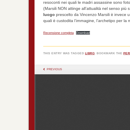
resoconti nei quali le madri assassine sono foto
(Marsili NON attinge all’attualità nel senso più 
luogo
prescelto da Vincenzo Marsili è invece 
quali è custodita l’immagine, l’archetipo per la
Recensione completa
Download
THIS ENTRY WAS TAGGED
LIBRO
. BOOKMARK THE
PER
POST NAVIGATION
PREVIOUS