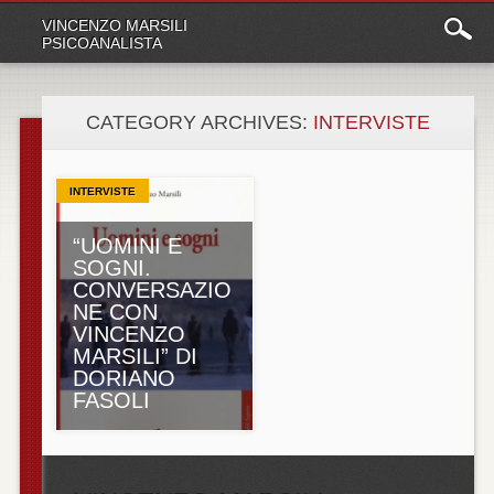
Main
Skip
VINCENZO MARSILI
to
menu
PSICOANALISTA
content
CATEGORY ARCHIVES:
INTERVISTE
INTERVISTE
“UOMINI E
SOGNI.
CONVERSAZIO
NE CON
VINCENZO
MARSILI” DI
DORIANO
FASOLI