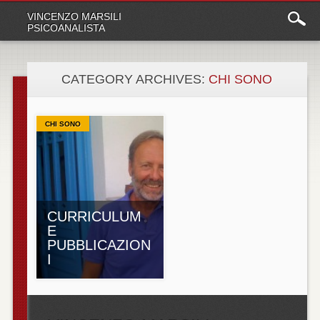
Main
Skip
VINCENZO MARSILI
to
menu
PSICOANALISTA
content
CATEGORY ARCHIVES:
CHI SONO
CHI SONO
CURRICULUM
E
PUBBLICAZION
I