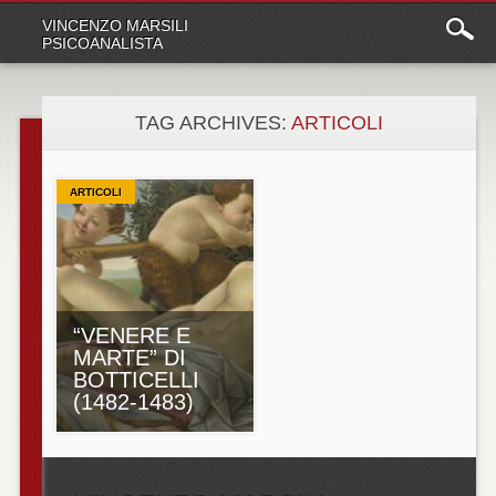
Main
Skip
VINCENZO MARSILI
to
menu
PSICOANALISTA
content
TAG ARCHIVES:
ARTICOLI
ARTICOLI
“VENERE E
MARTE” DI
BOTTICELLI
(1482-1483)